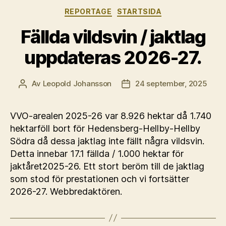
Kategorier
REPORTAGE
STARTSIDA
Fällda vildsvin / jaktlag
uppdateras 2026-27.
Av
Leopold Johansson
24 september, 2025
Inläggsförfattare
Inläggsdatum
VVO-arealen 2025-26 var 8.926 hektar då 1.740
hektarföll bort för Hedensberg-Hellby-Hellby
Södra då dessa jaktlag inte fällt några vildsvin.
Detta innebar 17.1 fällda / 1.000 hektar för
jaktåret2025-26. Ett stort beröm till de jaktlag
som stod för prestationen och vi fortsätter
2026-27. Webbredaktören.