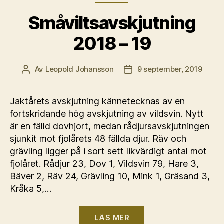
Småviltsavskjutning
2018 – 19
Av
Leopold Johansson
9 september, 2019
Inläggsförfattare
Inläggsdatum
Jaktårets avskjutning kännetecknas av en
fortskridande hög avskjutning av vildsvin. Nytt
är en fälld dovhjort, medan rådjursavskjutningen
sjunkit mot fjolårets 48 fällda djur. Räv och
grävling ligger på i sort sett likvärdigt antal mot
fjolåret. Rådjur 23, Dov 1, Vildsvin 79, Hare 3,
Bäver 2, Räv 24, Grävling 10, Mink 1, Gräsand 3,
Kråka 5,…
“Småviltsavskjutni
LÄS MER