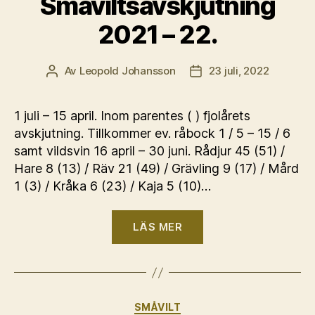
Småviltsavskjutning
2021 – 22.
Av
Leopold Johansson
23 juli, 2022
Inläggsförfattare
Inläggsdatum
1 juli – 15 april. Inom parentes ( ) fjolårets
avskjutning. Tillkommer ev. råbock 1 / 5 – 15 / 6
samt vildsvin 16 april – 30 juni. Rådjur 45 (51) /
Hare 8 (13) / Räv 21 (49) / Grävling 9 (17) / Mård
1 (3) / Kråka 6 (23) / Kaja 5 (10)…
“Småviltsavskjutni
LÄS MER
2021
–
22.”
Kategorier
SMÅVILT