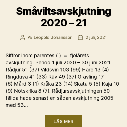
Småviltsavskjutning
2020 – 21
Av
Leopold Johansson
2 juli, 2021
Inläggsförfattare
Inläggsdatum
Siffror inom parentes ( ) = fjolårets
avskjutning. Period 1 juli 2020 – 30 juni 2021.
Rådjur 51 (37) Vildsvin 103 (99) Hare 13 (4)
Ringduva 41 (33) Räv 49 (37) Grävling 17
(6) Mård 3 (1) Kråka 23 (14) Skata 5 (5) Kaja 10
(9) Nötskrika 8 (7). Rådjursavskjutningen 50
fällda hade senast en sådan avskjutning 2005
med 53…
“Småviltsavskjutni
LÄS MER
2020