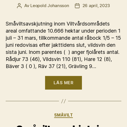
Av
Leopold Johansson
26 april, 2023
Inläggsförfattare
Inläggsdatum
Småviltsavskjutning inom Viltvårdsområdets
areal omfattande 10.666 hektar under perioden 1
juli – 31 mars, tillkommande antal råbock 1/5 – 15
juni redovisas efter jakttidens slut, vildsvin den
sista juni. Inom parentes ( ) anger fjolårets antal.
Rådjur 73 (46), Vildsvin 110 (81), Hare 12 (8),
Bäver 3 ( 0 ), Räv 37 (21), Grävling 9…
“Avskjutningsstatis
LÄS MER
småvilt
2022
–
23.”
Kategorier
SMÅVILT