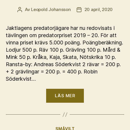
Av
Leopold Johansson
20 april, 2020
Inläggsförfattare
Inläggsdatum
Jaktlagens predatorjägare har nu redovisats i
tävlingen om predatorpriset 2019 – 20. För att
vinna priset krävs 5.000 poäng. Poängberäkning.
Lodjur 500 p. Räv 100 p. Grävling 100 p. Mård &
Mink 50 p. Kråka, Kaja, Skata, Nötskrika 10 p.
Ransta-by: Andreas Söderkvist 2 rävar = 200 p.
+ 2 grävlingar = 200 p. = 400 p. Robin
Söderkvist…
“Predatorjakten
LÄS MER
2019
–
20”
Kategorier
SMÅVILT