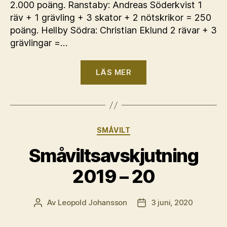
2.000 poäng. Ranstaby: Andreas Söderkvist 1
räv + 1 grävling + 3 skator + 2 nötskrikor = 250
poäng. Hellby Södra: Christian Eklund 2 rävar + 3
grävlingar =…
“Predatorjakten
LÄS MER
2018
–
19”
Kategorier
SMÅVILT
Småviltsavskjutning
2019 – 20
Av
Leopold Johansson
3 juni, 2020
Inläggsförfattare
Inläggsdatum