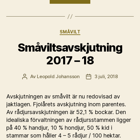
2018
–
19”
Kategorier
SMÅVILT
Småviltsavskjutning
2017 – 18
Av
Leopold Johansson
3 juli, 2018
Inläggsförfattare
Inläggsdatum
Avskjutningen av småvilt är nu redovisad av
jaktlagen. Fjolårets avskjutning inom parentes.
Av rådjursavskjutningen är 52,1 % bockar. Den
idealiska förvaltningen av rådjursstammen ligger
på 40 % handjur, 10 % hondjur, 50 % kid i
stammar som håller 4 – 5 rådjur / 100 hektar.