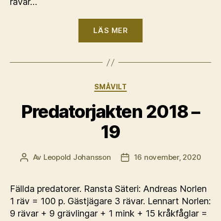
rävar…
“Predatorjakten
LÄS MER
2020
–
21”
Kategorier
SMÅVILT
Predatorjakten 2018 –
19
Av
Leopold Johansson
16 november, 2020
Inläggsförfattare
Inläggsdatum
Fällda predatorer. Ransta Säteri: Andreas Norlen
1 räv = 100 p. Gästjägare 3 rävar. Lennart Norlen:
9 rävar + 9 grävlingar + 1 mink + 15 kråkfåglar =