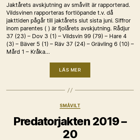
Jaktårets avskjutning av småvilt är rapporterad.
Vildsvinen rapporteras fortlöpande t.v. då
jakttiden pågår till jaktårets slut sista juni. Siffror
inom parentes ( ) är fjolårets avskjutning. Rådjur
37 (23) – Dov 3 (1) – Vildsvin 99 (79) – Hare 4
(3) – Bäver 5 (1) – Räv 37 (24) – Grävling 6 (10) –
Mård 1 – Kråka…
“Småviltsavskjutni
LÄS MER
2019
–
20”
Kategorier
SMÅVILT
Predatorjakten 2019 –
20