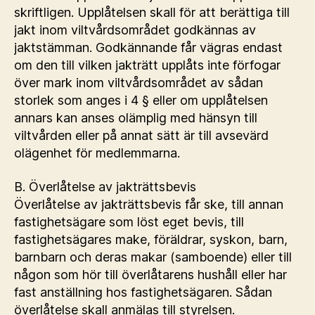
skriftligen. Upplåtelsen skall för att berättiga till
jakt inom viltvårdsområdet godkännas av
jaktstämman. Godkännande får vägras endast
om den till vilken jakträtt upplåts inte förfogar
över mark inom viltvårdsområdet av sådan
storlek som anges i 4 § eller om upplåtelsen
annars kan anses olämplig med hänsyn till
viltvården eller på annat sätt är till avsevärd
olägenhet för medlemmarna.
B. Överlåtelse av jakträttsbevis
Överlåtelse av jakträttsbevis får ske, till annan
fastighetsägare som löst eget bevis, till
fastighetsägares make, föräldrar, syskon, barn,
barnbarn och deras makar (samboende) eller till
någon som hör till överlåtarens hushåll eller har
fast anställning hos fastighetsägaren. Sådan
överlåtelse skall anmälas till styrelsen.