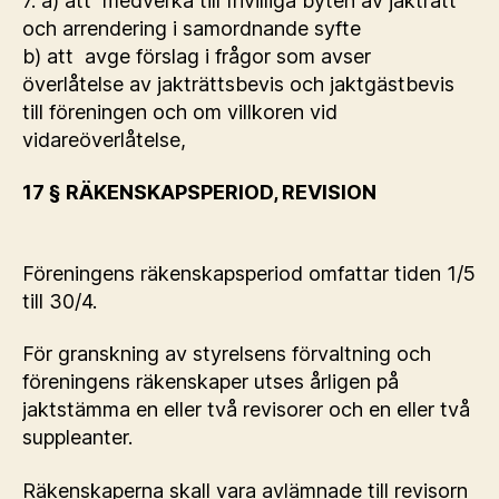
7. a) att medverka till frivilliga byten av jakträtt
och arrendering i samordnande syfte
b) att avge förslag i frågor som avser
överlåtelse av jakträttsbevis och jaktgästbevis
till föreningen och om villkoren vid
vidareöverlåtelse,
17 § RÄKENSKAPSPERIOD, REVISION
Föreningens räkenskapsperiod omfattar tiden 1/5
till 30/4.
För granskning av styrelsens förvaltning och
föreningens räkenskaper utses årligen på
jaktstämma en eller två revisorer och en eller två
suppleanter.
Räkenskaperna skall vara avlämnade till revisorn